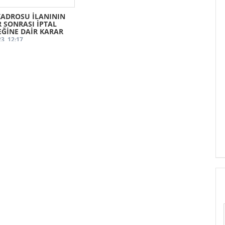
KADROSU İLANININ
 SONRASI İPTAL
EĞİNE DAİR KARAR
3, 12:17