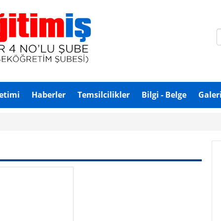
etimi
Haberler
Temsilcilikler
Bilgi - Belge
Galeri