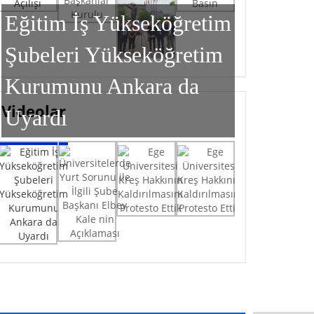
Eğitim İş Yükseköğretim
Şubeleri Yükseköğretim
Kurumunu Ankara da
Videolar
Uyardı
Eğitim İş Yükseköğretim Şubeleri
Üniversitelerde Yurt Sorunu ile İlgili Şube
Ege Üniversitesi Kreş Hakkının Kaldırılmasını
Ege Üniversitesi Kreş Hakkının Kaldırılmasını
Yükseköğretim Kurumunu Ankara da Uyardı
Başkanı Elbey Kale nin Açıklaması
Protesto Ettik
Protesto Ettik
Milli Bayramlar