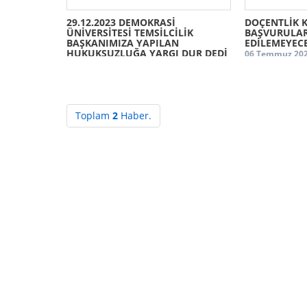
29.12.2023 DEMOKRASİ
DOÇENTLİK 
ÜNİVERSİTESİ TEMSİLCİLİK
BAŞVURULAR
BAŞKANIMIZA YAPILAN
EDİLEMEYEC
HUKUKSUZLUĞA YARGI DUR DEDİ
06 Temmuz 202
17 Mart 2024, 07:14
Toplam
2
Haber.