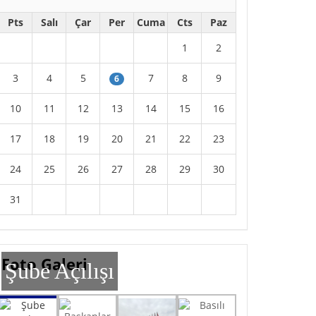
Pts
Salı
Çar
Per
Cuma
Cts
Paz
1
2
3
4
5
7
8
9
6
10
11
12
13
14
15
16
17
18
19
20
21
22
23
24
25
26
27
28
29
30
31
Foto Galeri
Şube Açılışı
Şube Açılışı
Başkanlar Kurulu
Basılı Basın